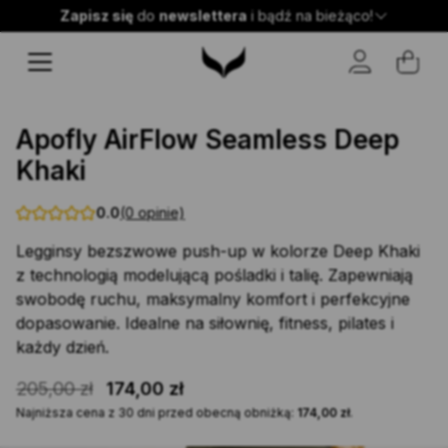
Zaobserwuj nas
Zapisz się
do
Premium
newslettera
Wysyłka w 24h!
i bądź na bieżąco!
push-up
@apofly.pl
Apofly AirFlow Seamless Deep
Khaki
Instagram
0.0
(0 opinie)
Legginsy bezszwowe push-up w kolorze Deep Khaki
z technologią modelującą pośladki i talię. Zapewniają
swobodę ruchu, maksymalny komfort i perfekcyjne
dopasowanie. Idealne na siłownię, fitness, pilates i
każdy dzień.
Pierwotna
Aktualna
205,00
zł
174,00
zł
cena
cena
Najniższa cena z 30 dni przed obecną obniżką:
174,00
zł
.
wynosiła:
wynosi: