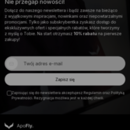
Nie przegap nowości!
Dołącz do naszego newslettera i bądź zawsze na bieżąco
z wyjątkowymi inspiracjami, nowinkami oraz niepowtarzalnymi
promocjami. Tylko jako subskrybentka zyskasz dostęp do
ekskluzywnych ofert i specjalnych rabatów, które tworzymy
z myślą o Tobie. Na start otrzymasz
10% rabatu
na pierwsze
zakupy!
Zapisując się do newslettera akceptujesz Regulamin oraz Polityką
Prywatności. Rezygnacja możliwa jest w każdej chwili.