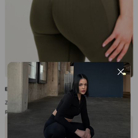
Efekt push-up
Zaprojektowana konstrukcja unosi i podkreśla kształt
pośladków.