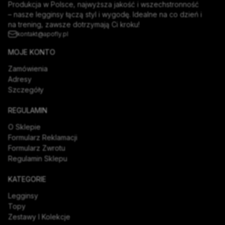
Produkcja w Polsce, najwyższa jakość i wszechstronność
– nasze legginsy łączą styl i wygodę. Idealne na co dzień i
na trening, zawsze dotrzymają Ci kroku!
kontakt@apofly.pl
MOJE KONTO
Zamówienia
Adresy
Szczegóły
REGULAMIN
O Sklepie
Formularz Reklamacji
Formularz Zwrotu
Regulamin Sklepu
KATEGORIE
Legginsy
Topy
Zestawy I Kolekcje