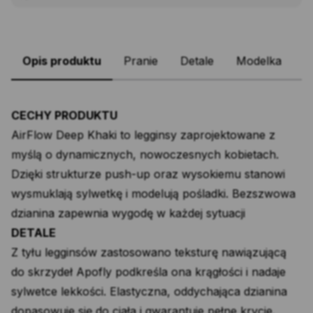
Opis produktu
Pranie
Detale
Modelka
CECHY PRODUKTU
AirFlow Deep Khaki to legginsy zaprojektowane z
myślą o dynamicznych, nowoczesnych kobietach.
Dzięki strukturze push-up oraz wysokiemu stanowi
wysmuklają sylwetkę i modelują pośladki. Bezszwowa
dzianina zapewnia wygodę w każdej sytuacji
DETALE
Z tyłu legginsów zastosowano teksturę nawiązującą
do skrzydeł Apofly podkreśla ona krągłości i nadaje
sylwetce lekkości. Elastyczna, oddychająca dzianina
dopasowuje się do ciała i gwarantuje pełne krycie.