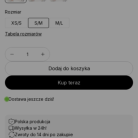
Rozmiar
XS/S
S/M
M/L
Tabela rozmiarów
ilość
Apofly
Dodaj do koszyka
AirFlow
Seamless
Kup teraz
Deep
Khaki
Dostawa jeszcze dziś!
Polska produkcja
Wysyłka w 24h!
Zwroty do 14 dni po zakupie