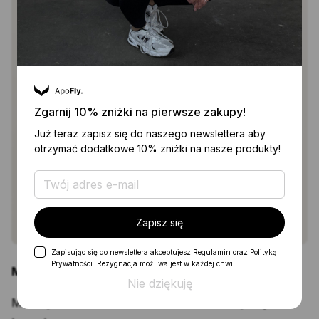
Rozmiar
Wzrost
Talia
Biodra/Pośladki
XS/S
150-
53-
81-93cm
173cm
64cm
S/M
152-
62-
90-99cm
177cm
73cm
Zgarnij 10% zniżki na pierwsze zakupy!
M/L
159-
65-
96-111cm
Już teraz zapisz się do naszego newslettera aby
181cm
80cm
otrzymać dodatkowe 10% zniżki na nasze produkty!
Zapisz się
Zapisując się do newslettera akceptujesz Regulamin oraz Polityką
Prywatności. Rezygnacja możliwa jest w każdej chwili.
Modelujący pas
Nie dziękuję
Maskuje wszelkie niedoskonałości w dolnej części