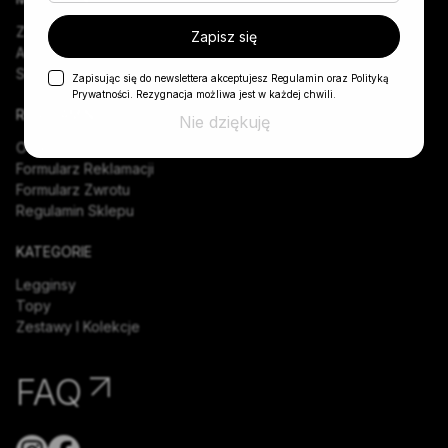
Zamówienia
Zapisz się
Adresy
Szczegóły
Zapisując się do newslettera akceptujesz Regulamin oraz Polityką
Prywatności. Rezygnacja możliwa jest w każdej chwili.
REGULAMIN
Nie dziękuję
O Sklepie
Formularz Reklamacji
Formularz Zwrotu
Regulamin Sklepu
KATEGORIE
Legginsy
Topy
Zestawy I Kolekcje
FAQ