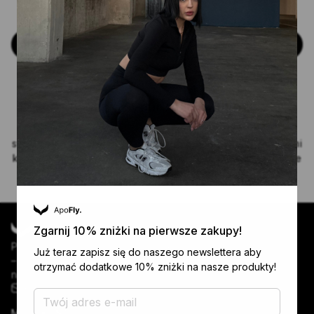
z wyjątkowych ofert przygotowanych specjalnie dla Ciebie.
Zarejestruj się
Fly above your limits with us!
Zaloguj lub załóż konto, aby zyskać pełen dostęp do
swojej historii zamówień, wygodnie zarządzać ustawieniami
konta oraz odkrywać ekskluzywne oferty i promocje, które
przygotowaliśmy specjalnie dla Ciebie!
Zgarnij 10% zniżki na pierwsze zakupy!
Produkcja w Polsce, najwyższa jakość i wszechstronność
Już teraz zapisz się do naszego newslettera aby
– nasze legginsy łączą styl i wygodę. Idealne na co dzień i
otrzymać dodatkowe 10% zniżki na nasze produkty!
na trening, zawsze dotrzymają Ci kroku!
kontakt@apofly.pl
MOJE KONTO