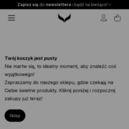
Zaobserwuj nas
Zapisz się
do
Premium
newslettera
Wysyłka w 24h!
i bądź na bieżąco!
push-up
@apofly.pl
Instagram
Twój koszyk jest pusty
Nie martw się, to idealny moment, aby znaleźć coś
wyjątkowego!
Zapraszamy do naszego sklepu, gdzie czekają na
Ciebie świetne produkty. Kliknij poniżej i rozpocznij
zakupy już teraz!
Sklep