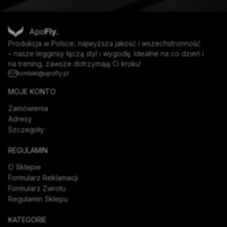
Produkcja w Polsce, najwyższa jakość i wszechstronność
– nasze legginsy łączą styl i wygodę. Idealne na co dzień i
na trening, zawsze dotrzymają Ci kroku!
kontakt@apofly.pl
MOJE KONTO
Zamówienia
Adresy
Szczegóły
REGULAMIN
O Sklepie
Formularz Reklamacji
Formularz Zwrotu
Regulamin Sklepu
KATEGORIE