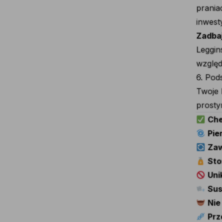
prania
inwesty
Zadbaj
Leggin
względ
6. Po
Twoje 
prosty
Che
Pie
Zaw
Sto
Uni
Sus
Nie
Prz