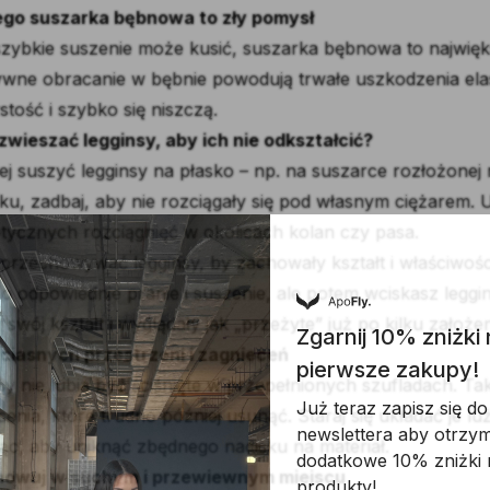
ego suszarka bębnowa to zły pomysł
zybkie suszenie może kusić, suszarka bębnowa to najwięk
ywne obracanie w bębnie powodują trwałe uszkodzenia elas
stość i szybko się niszczą.
zwieszać legginsy, aby ich nie odkształcić?
iej suszyć legginsy na płasko – np. na suszarce rozłożonej 
ku, zadbaj, aby nie rozciągały się pod własnym ciężarem. 
etycznych rozciągnięć w okolicach kolan czy pasa.
 przechowywać legginsy, by zachowały kształt i właściwośc
o odpowiednie pranie i suszenie, ale potem wciskasz leggin
y swój kształt i wyglądały jak „przeżyte” już po kilku założe
Zgarnij 10% zniżki
 ciasnych przestrzeni i zagnieceń
pierwsze zakupy!
sy nie lubią być ściśnięte w przepełnionych szufladach. 
Już teraz zapisz się d
enia, które trudno później usunąć. Staraj się układać je luźn
newslettera aby otrzy
jąc, aby uniknąć zbędnego nacisku na materiał.
dodatkowe 10% zniżki 
howuj w suchym i przewiewnym miejscu
produkty!