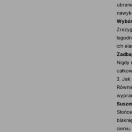
ubrani
nawyku
Wybór
Zrezyg
łagodn
ich el
Zadbaj
Nigdy 
całkow
3. Jak
Równie
wypran
Suszen
Słońce
blakni
cieniu.