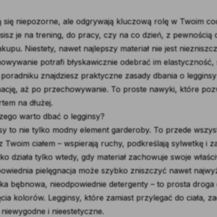
 się niepozorne, ale odgrywają kluczową rolę w Twoim cod
sisz je na trening, do pracy, czy na co dzień, z pewnością 
akupu. Niestety, nawet najlepszy materiał nie jest niezniszc
owywanie potrafi błyskawicznie odebrać im elastyczność, 
poradniku znajdziesz praktyczne zasady dbania o legginsy
nację, aż po przechowywanie. To proste nawyki, które pozw
tem na dłużej.
czego warto dbać o legginsy?
sy to nie tylko modny element garderoby. To przede wszys
z Twoim ciałem – wspierają ruchy, podkreślają sylwetkę i 
ko działa tylko wtedy, gdy materiał zachowuje swoje właści
owiednia pielęgnacja może szybko zniszczyć nawet najwyżs
ka bębnowa, nieodpowiednie detergenty – to prosta droga do
ęcia kolorów. Legginsy, które zamiast przylegać do ciała, za
 niewygodne i nieestetyczne.