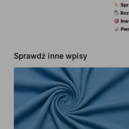
Spr
🖐️
Roz
Inw
Pie
Sprawdź inne wpisy