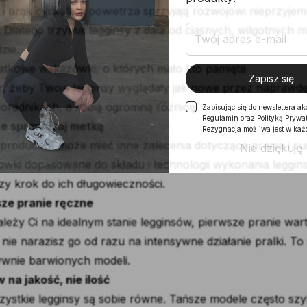
 i brak cyrkulacji powietrza sprzyjają rozwojowi nieprzy
. Dlatego trzymaj legginsy z dala od ciasnych, wilgotnych m
zie.
atkowe wskazówki, o których mało kto pamięta
Zapisz się
, żeby Twoje legginsy wyglądały jak nowe przez naprawdę d
poradnikach, a robią ogromną różnicę.
Zapisując się do newslettera ak
Regulamin oraz Polityką Prywat
e sprawdzaj metkę
Rezygnacja możliwa jest w każd
producent może mieć inne zalecenia dotyczące prania i su
Nie dziękuję
wki dopasowane do składu i technologii wykonania leggins
zy krok do ich długowieczności.
ze pranie ręczne
zależy Ci na idealnym stanie legginsów, pierwsze pranie warto
i nie narazisz go od razu na intensywne działanie pralki.
ywnie barwionych modeli.
 na jakość, nie ilość
zystkie legginsy są sobie równe. Tańsze modele często szybci