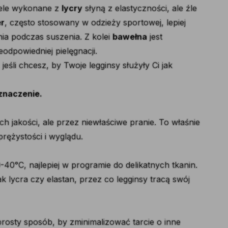
odele wykonane z
lycry
słyną z elastyczności, ale źle
er
, często stosowany w odzieży sportowej, lepiej
ia podczas suszenia. Z kolei
bawełna
jest
eodpowiedniej pielęgnacji.
eśli chcesz, by Twoje legginsy służyły Ci jak
znaczenie.
ch jakości, ale przez niewłaściwe pranie. To właśnie
rężystości i wyglądu.
-40°C, najlepiej w programie do delikatnych tkanin.
k lycra czy elastan, przez co legginsy tracą swój
prosty sposób, by zminimalizować tarcie o inne