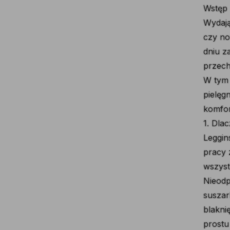
Wstęp
Wydają
czy no
dniu z
przech
W tym 
pielęg
komfor
1. Dla
Leggin
pracy 
wszyst
Nieodp
suszar
blakni
prostu