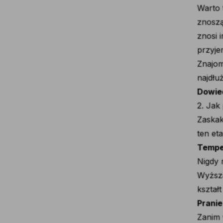
Warto 
znoszą
znosi 
przyje
Znajom
najdłuż
Dowied
2. Jak
Zaskak
ten et
Tempe
Nigdy 
Wyższa
kształt
Pranie
Zanim 