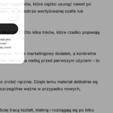
jemnych zapachów, które ciężko usunąć nawet po
iejsc, np. w dobrze wentylowanej szafie lub
ługi czas? Oto kilka trików, które rzadko pojawiają
ceptujesz
ności.
ej chwili.
szenia. To nie marketingowy dodatek, a konkretne
ów. Zajrzyj na metkę przed pierwszym użyciem – to
 zrobić ręcznie. Dzięki temu materiał delikatnie się
 To szczególnie ważne w przypadku nowych,
ej tracą kształt, blakną i rozciągają się po kilku