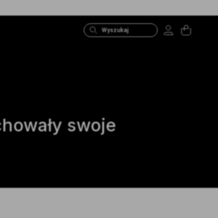
Wyszukiwarka
produktów
chowały swoje