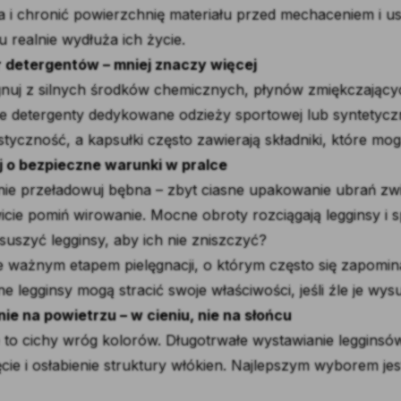
a i chronić powierzchnię materiału przed mechaceniem i 
 realnie wydłuża ich życie.
 detergentów – mniej znaczy więcej
nuj z silnych środków chemicznych, płynów zmiękczających
e detergenty dedykowane odzieży sportowej lub syntetyczne
astyczność, a kapsułki często zawierają składniki, które mog
 o bezpieczne warunki w pralce
nie przeładowuj bębna – zbyt ciasne upakowanie ubrań zwi
icie pomiń wirowanie. Mocne obroty rozciągają legginsy i sp
 suszyć legginsy, aby ich nie zniszczyć?
 ważnym etapem pielęgnacji, o którym często się zapomina
e legginsy mogą stracić swoje właściwości, jeśli źle je wys
ie na powietrzu – w cieniu, nie na słońcu
 to cichy wróg kolorów. Długotrwałe wystawianie leggins
ęcie i osłabienie struktury włókien. Najlepszym wyborem j