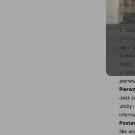
Wilgoć
praniu
szuflad
5. Dod
Chcesz
się w 
Zawsz
Każdy 
wskazó
pierws
Pierws
Jeśli 
ułoży 
intens
Postaw
Nie ws