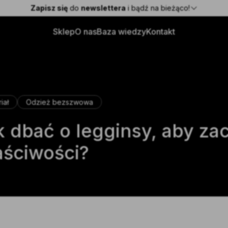
Zaobserwuj nas
Zapisz się
do
Premium
newslettera
Wysyłka w 24h!
i bądź na bieżąco!
push-up
@apofly.pl
Sklep
O nas
Baza wiedzy
Kontakt
iał
Odzież bezszwowa
k dbać o legginsy, aby za
aściwości?