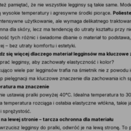
też pamiętać, że nie wszystkie legginsy są takie same. M
 wysokie temperatury i agresywne środki piorące.
Poliest
intensywne użytkowanie, ale wymaga delikatnego traktowan
mna dla skóry, lecz ma tendencję do utraty kształtu przy ni
ość tych różnic i świadome dbanie o materiał to podstawa, j
ej – bez utraty komfortu i estetyki.
z się więcej dlaczego materiał legginsów ma kluczowe 
 prać legginsy, aby zachowały elastyczność i kolor?
ująco wiele par legginsów trafia na śmietnik nie z powodu i
ap pielęgnacji ma kluczowe znaczenie dla zachowania ich sp
ratura ma znaczenie
nie ustawiaj pralki powyżej 40°C. Idealna temperatura to 30
 temperatura rozciąga i osłabia elastyczne włókna, takie ja
 i sprężystość.
 na lewej stronie – tarcza ochronna dla materiału
wrzucisz legginsy do pralki, odwróć je na lewą stronę. To 